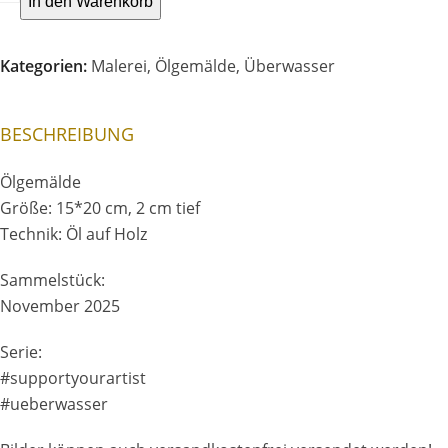
In den Warenkorb
20*15
cm,
Kategorien:
Malerei
,
Ölgemälde
,
Überwasser
Juni
2026
Menge
BESCHREIBUNG
Ölgemälde
Größe: 15*20 cm, 2 cm tief
Technik: Öl auf Holz
Sammelstück:
November 2025
Serie:
#supportyourartist
#ueberwasser