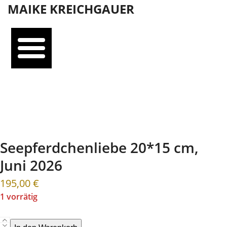
Open
Close
Skip
MAIKE KREICHGAUER
mobile
mobile
to
menu
menu
content
Seepferdchenliebe 20*15 cm,
Juni 2026
195,00
€
1 vorrätig
Seepferdchenliebe