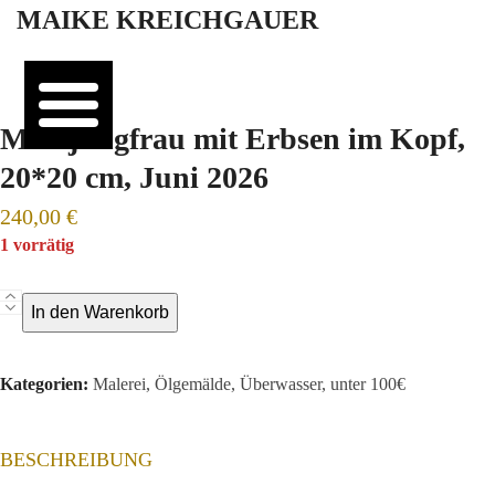
Open
Close
Skip
MAIKE KREICHGAUER
mobile
mobile
to
menu
menu
content
Meerjungfrau mit Erbsen im Kopf,
20*20 cm, Juni 2026
240,00
€
1 vorrätig
Meerjungfrau
In den Warenkorb
mit
Erbsen
Kategorien:
Malerei
,
Ölgemälde
,
Überwasser
,
unter 100€
im
Kopf,
20*20
BESCHREIBUNG
cm,