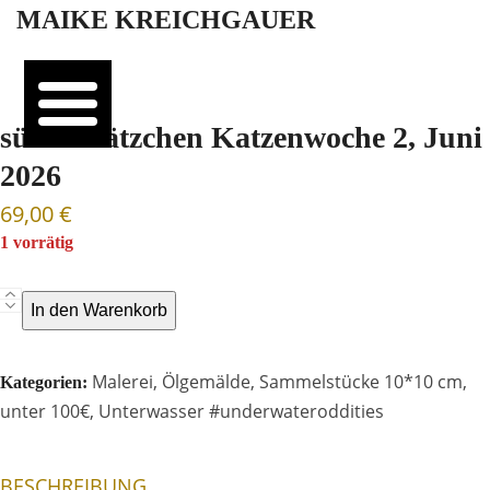
Open
Close
Skip
MAIKE KREICHGAUER
mobile
mobile
to
menu
menu
content
süßes Kätzchen Katzenwoche 2, Juni
2026
69,00
€
1 vorrätig
süßes
In den Warenkorb
Kätzchen
Katzenwoche
Malerei
,
Ölgemälde
,
Sammelstücke 10*10 cm
,
Kategorien:
2,
unter 100€
,
Unterwasser #underwateroddities
Juni
2026
Menge
BESCHREIBUNG