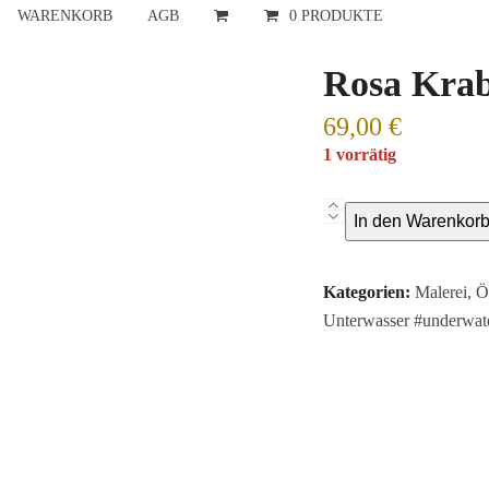
WARENKORB
AGB
0 PRODUKTE
Rosa Krab
69,00
€
1 vorrätig
Rosa
In den Warenkor
Krabbe
mit
Kategorien:
Malerei
,
Ö
Seifenblase,
Unterwasser #underwate
2026
Menge