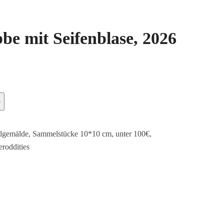
be mit Seifenblase, 2026
b
lgemälde
,
Sammelstücke 10*10 cm
,
unter 100€
,
roddities