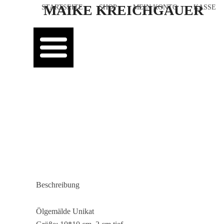
Skip
MAIKE KREICHGAUER
STARTSEITE
SHOP
MEIN KONTO
KASSE
to
content
Beschreibung
Ölgemälde Unikat