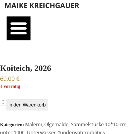
Open
Close
Skip
MAIKE KREICHGAUER
mobile
mobile
to
menu
menu
content
Koiteich, 2026
69,00
€
1 vorrätig
Koiteich,
In den Warenkorb
2026
Menge
Malerei
,
Ölgemälde
,
Sammelstücke 10*10 cm
,
Kategorien:
unter 100€
,
Unterwasser #underwateroddities