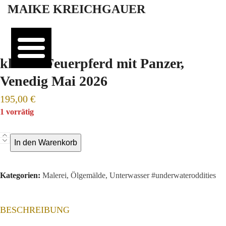
Open
Close
Skip
MAIKE KREICHGAUER
mobile
mobile
to
menu
menu
content
kleines Feuerpferd mit Panzer,
Venedig Mai 2026
195,00
€
1 vorrätig
kleines
In den Warenkorb
Feuerpferd
mit
Kategorien:
Malerei
,
Ölgemälde
,
Unterwasser #underwateroddities
Panzer,
Venedig
Mai
BESCHREIBUNG
2026