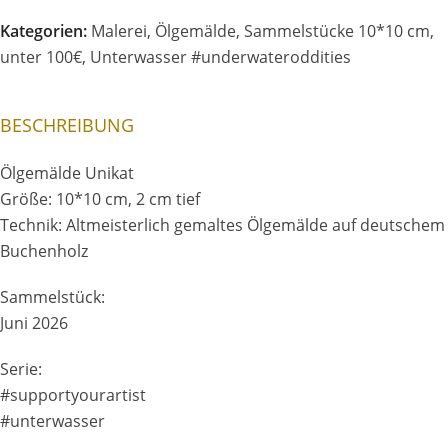
Freunden,
Kategorien:
Malerei
,
Ölgemälde
,
Sammelstücke 10*10 cm
,
Juni
unter 100€
,
Unterwasser #underwateroddities
2026
Menge
BESCHREIBUNG
Ölgemälde Unikat
Größe: 10*10 cm, 2 cm tief
Technik: Altmeisterlich gemaltes Ölgemälde auf deutschem
Buchenholz
Sammelstück:
Juni 2026
Serie:
#supportyourartist
#unterwasser