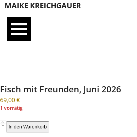
Open
Close
Skip
MAIKE KREICHGAUER
mobile
mobile
to
menu
menu
content
Fisch mit Freunden, Juni 2026
69,00
€
1 vorrätig
Fisch
In den Warenkorb
mit